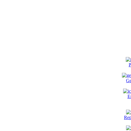
P
Ge
E
Rep