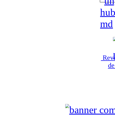
Revi
de