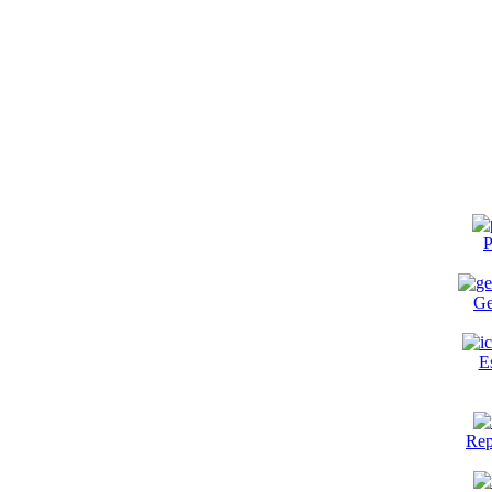
P
Ge
E
Rep