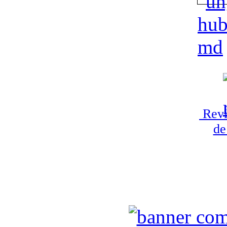
Revi
de