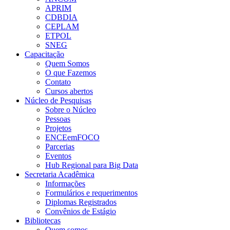
APRIM
CDBDIA
CEPLAM
ETPOL
SNEG
Capacitação
Quem Somos
O que Fazemos
Contato
Cursos abertos
Núcleo de Pesquisas
Sobre o Núcleo
Pessoas
Projetos
ENCEemFOCO
Parcerias
Eventos
Hub Regional para Big Data
Secretaria Acadêmica
Informações
Formulários e requerimentos
Diplomas Registrados
Convênios de Estágio
Bibliotecas
Quem somos