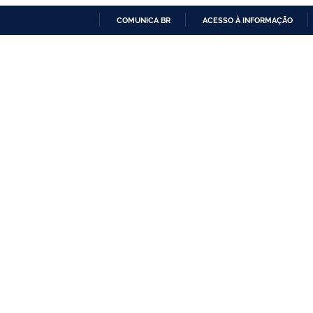
COMUNICA BR
ACESSO À INFORMAÇÃO
IR
PARA
O
CONTEÚDO