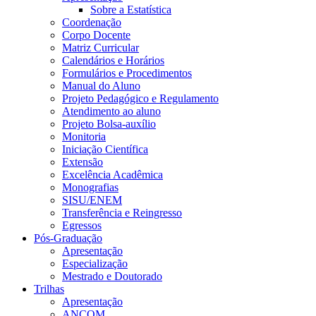
Sobre a Estatística
Coordenação
Corpo Docente
Matriz Curricular
Calendários e Horários
Formulários e Procedimentos
Manual do Aluno
Projeto Pedagógico e Regulamento
Atendimento ao aluno
Projeto Bolsa-auxílio
Monitoria
Iniciação Científica
Extensão
Excelência Acadêmica
Monografias
SISU/ENEM
Transferência e Reingresso
Egressos
Pós-Graduação
Apresentação
Especialização
Mestrado e Doutorado
Trilhas
Apresentação
ANCOM