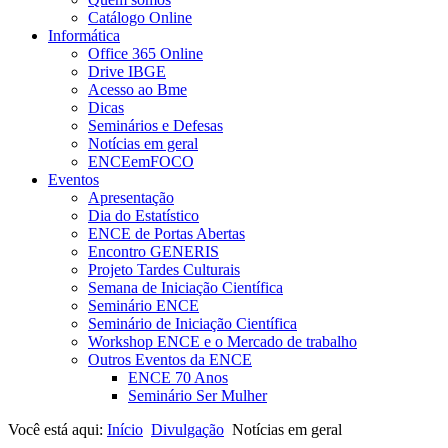
Catálogo Online
Informática
Office 365 Online
Drive IBGE
Acesso ao Bme
Dicas
Seminários e Defesas
Notícias em geral
ENCEemFOCO
Eventos
Apresentação
Dia do Estatístico
ENCE de Portas Abertas
Encontro GENERIS
Projeto Tardes Culturais
Semana de Iniciação Científica
Seminário ENCE
Seminário de Iniciação Científica
Workshop ENCE e o Mercado de trabalho
Outros Eventos da ENCE
ENCE 70 Anos
Seminário Ser Mulher
Você está aqui:
Início
Divulgação
Notícias em geral