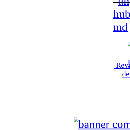
Revi
de