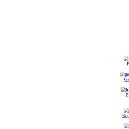
P
Ge
E
Rep