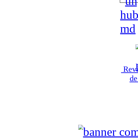
Revi
de