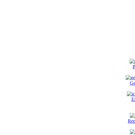
P
Ge
E
Rep