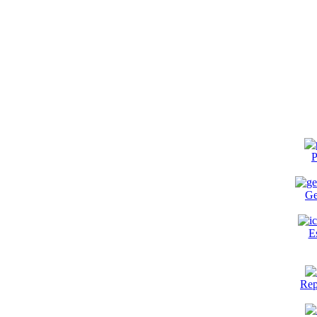
P
Ge
E
Rep