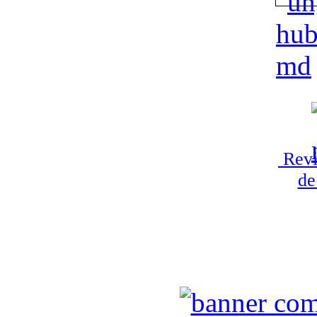
Revi
de