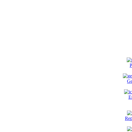
P
Ge
E
Rep