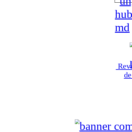
Revi
de