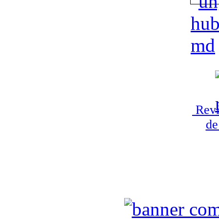
Revi
de