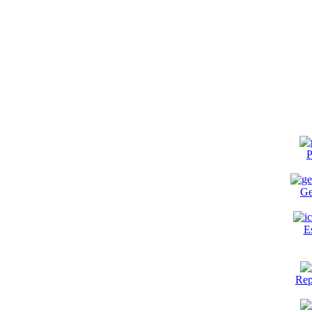
P
Ge
E
Rep