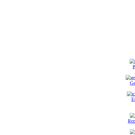
P
Ge
E
Rep