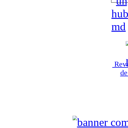
Revi
de