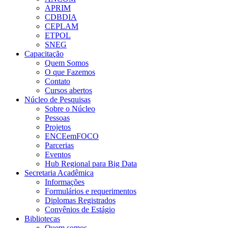
APRIM
CDBDIA
CEPLAM
ETPOL
SNEG
Capacitação
Quem Somos
O que Fazemos
Contato
Cursos abertos
Núcleo de Pesquisas
Sobre o Núcleo
Pessoas
Projetos
ENCEemFOCO
Parcerias
Eventos
Hub Regional para Big Data
Secretaria Acadêmica
Informações
Formulários e requerimentos
Diplomas Registrados
Convênios de Estágio
Bibliotecas
Quem somos