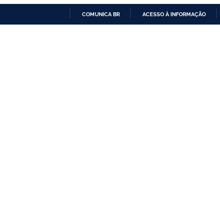
COMUNICA BR
ACESSO À INFORMAÇÃO
IR
PARA
O
CONTEÚDO