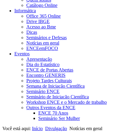
Catálogo Online
Informática
Office 365 Online
Drive IBGE
Acesso ao Bme
Dicas
Seminários e Defesas
Notícias em geral
ENCEemFOCO
Eventos
Apresentação
Dia do Estatístico
ENCE de Portas Abertas
Encontro GENERIS
Projeto Tardes Culturais
Semana de Iniciação Científica
Seminário ENCE
Seminário de Iniciação Científica
Workshop ENCE e o Mercado de trabalho
Outros Eventos da ENCE
ENCE 70 Anos
Seminário Ser Mulher
Você está aqui:
Início
Divulgação
Notícias em geral