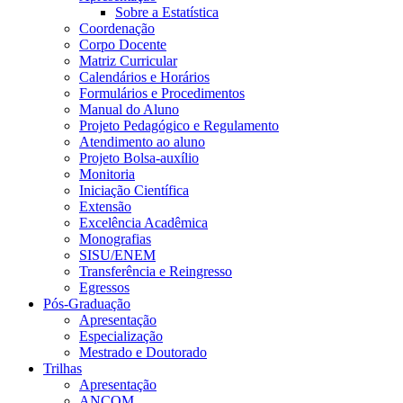
Sobre a Estatística
Coordenação
Corpo Docente
Matriz Curricular
Calendários e Horários
Formulários e Procedimentos
Manual do Aluno
Projeto Pedagógico e Regulamento
Atendimento ao aluno
Projeto Bolsa-auxílio
Monitoria
Iniciação Científica
Extensão
Excelência Acadêmica
Monografias
SISU/ENEM
Transferência e Reingresso
Egressos
Pós-Graduação
Apresentação
Especialização
Mestrado e Doutorado
Trilhas
Apresentação
ANCOM