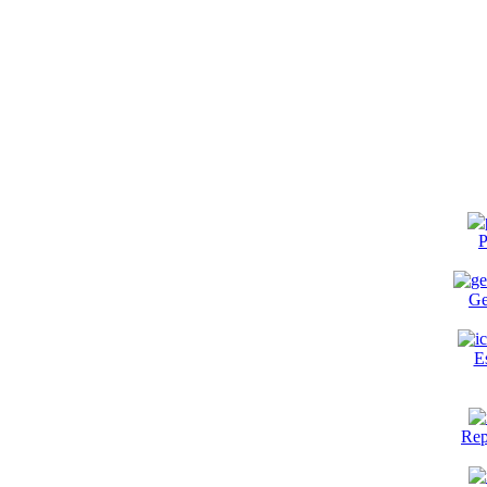
P
Ge
E
Rep