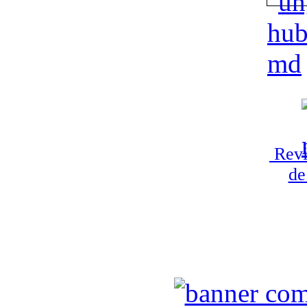
Revi
de