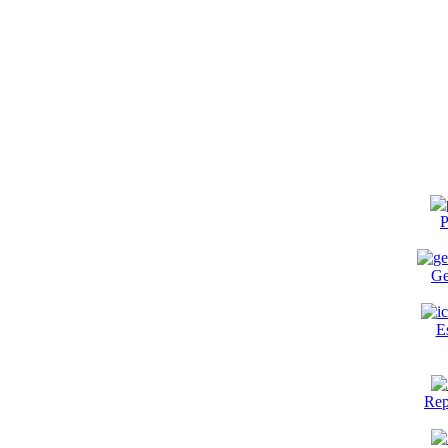
P
Ge
E
Rep