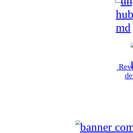
Revi
de