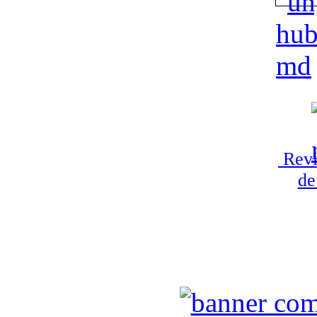
Revi
de