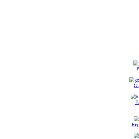
P
Ge
E
Rep