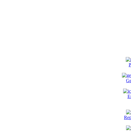
P
Ge
E
Rep