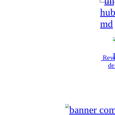
Revi
de