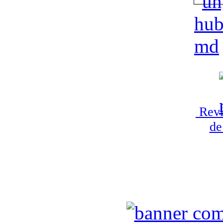
Revi
de