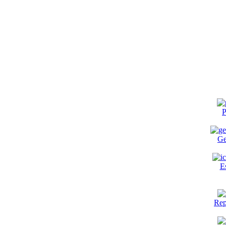
P
Ge
E
Rep