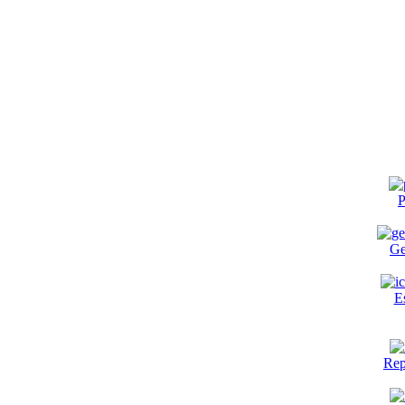
P
Ge
E
Rep