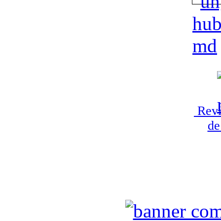
Revi
de