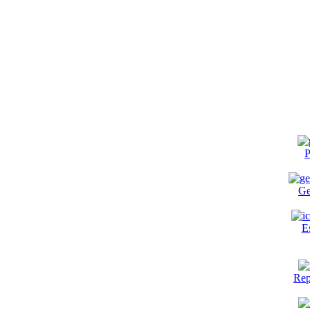
P
Ge
E
Rep