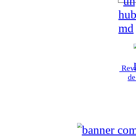
Revi
de