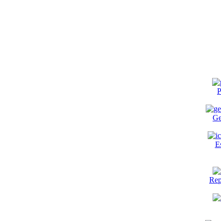
P
Ge
E
Rep