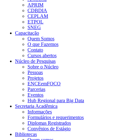
APRIM
CDBDIA
CEPLAM
ETPOL
SNEG
Capacitação
Quem Somos
O que Fazemos
Contato
Cursos abertos
Núcleo de Pesquisas
Sobre o Núcleo
Pessoas
Projetos
ENCEemFOCO
Parcerias
Eventos
Hub Regional para Big Data
Secretaria Acadêmica
Informações
Formulários e requerimentos
Diplomas Registrados
Convênios de Estágio
Bibliotecas
Quem somos