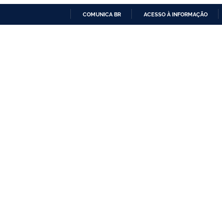
COMUNICA BR
ACESSO À INFORMAÇÃO
IR
PARA
O
CONTEÚDO