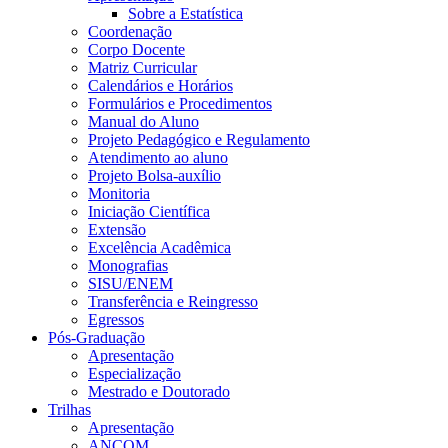
Sobre a Estatística
Coordenação
Corpo Docente
Matriz Curricular
Calendários e Horários
Formulários e Procedimentos
Manual do Aluno
Projeto Pedagógico e Regulamento
Atendimento ao aluno
Projeto Bolsa-auxílio
Monitoria
Iniciação Científica
Extensão
Excelência Acadêmica
Monografias
SISU/ENEM
Transferência e Reingresso
Egressos
Pós-Graduação
Apresentação
Especialização
Mestrado e Doutorado
Trilhas
Apresentação
ANCOM