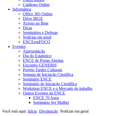
Catálogo Online
Informática
Office 365 Online
Drive IBGE
Acesso ao Bme
Dicas
Seminários e Defesas
Notícias em geral
ENCEemFOCO
Eventos
Apresentação
Dia do Estatístico
ENCE de Portas Abertas
Encontro GENERIS
Projeto Tardes Culturais
Semana de Iniciação Científica
Seminário ENCE
Seminário de Iniciação Científica
Workshop ENCE e o Mercado de trabalho
Outros Eventos da ENCE
ENCE 70 Anos
Seminário Ser Mulher
Você está aqui:
Início
Divulgação
Notícias em geral