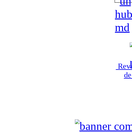
Revi
de