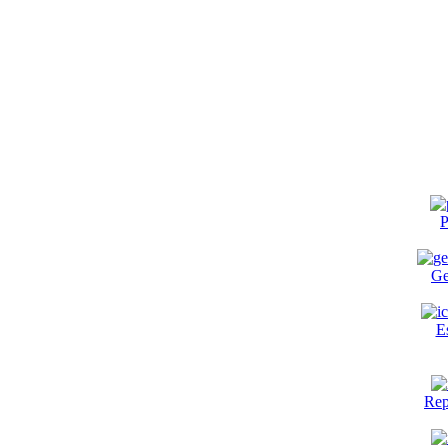
P
Ge
E
Rep