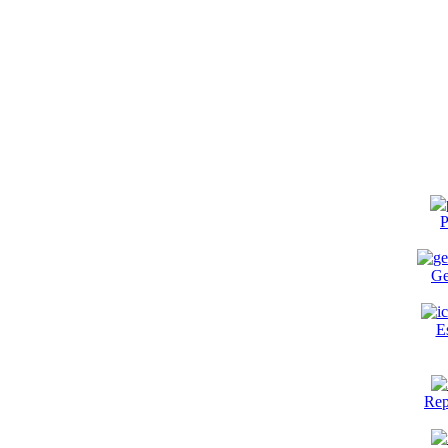
P
Ge
E
Rep