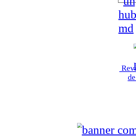
Revi
de