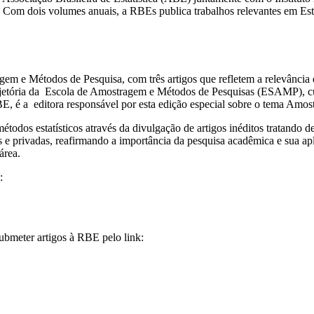
40. Com dois volumes anuais, a RBEs publica trabalhos relevantes em Es
em e Métodos de Pesquisa, com três artigos que refletem a relevância d
ajetória da Escola de Amostragem e Métodos de Pesquisas (ESAMP), cu
E, é a editora responsável por esta edição especial sobre o tema Amo
odos estatísticos através da divulgação de artigos inéditos tratando de
as e privadas, reafirmando a importância da pesquisa acadêmica e sua ap
área.
:
ubmeter artigos à RBE pelo link: