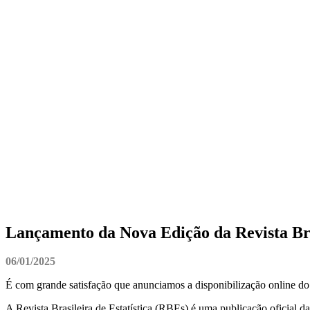
Lançamento da Nova Edição da Revista Bras
06/01/2025
É com grande satisfação que anunciamos a disponibilização online do V
A Revista Brasileira de Estatística (RBEs) é uma publicação oficial d