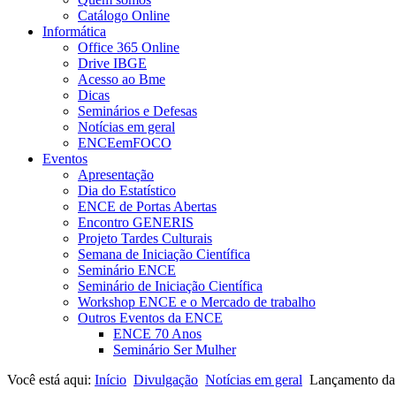
Catálogo Online
Informática
Office 365 Online
Drive IBGE
Acesso ao Bme
Dicas
Seminários e Defesas
Notícias em geral
ENCEemFOCO
Eventos
Apresentação
Dia do Estatístico
ENCE de Portas Abertas
Encontro GENERIS
Projeto Tardes Culturais
Semana de Iniciação Científica
Seminário ENCE
Seminário de Iniciação Científica
Workshop ENCE e o Mercado de trabalho
Outros Eventos da ENCE
ENCE 70 Anos
Seminário Ser Mulher
Você está aqui:
Início
Divulgação
Notícias em geral
Lançamento da N