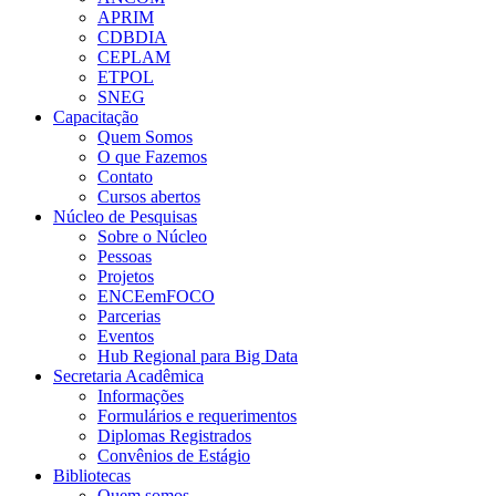
APRIM
CDBDIA
CEPLAM
ETPOL
SNEG
Capacitação
Quem Somos
O que Fazemos
Contato
Cursos abertos
Núcleo de Pesquisas
Sobre o Núcleo
Pessoas
Projetos
ENCEemFOCO
Parcerias
Eventos
Hub Regional para Big Data
Secretaria Acadêmica
Informações
Formulários e requerimentos
Diplomas Registrados
Convênios de Estágio
Bibliotecas
Quem somos