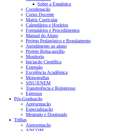
Sobre a Estatística
Coordenação
Corpo Docente
Matriz Curricular
Calendários e Horários
Formulários e Procedimentos
Manual do Aluno
Projeto Pedagógico e Regulamento
Atendimento ao aluno
Projeto Bolsa-auxílio
Monitoria
Iniciação Científica
Extensão
Excelência Acadêmica
Monografias
SISU/ENEM
Transferência e Reingresso
Egressos
Pós-Graduação
Apresentação
Especialização
Mestrado e Doutorado
Trilhas
Apresentação
ANCOM