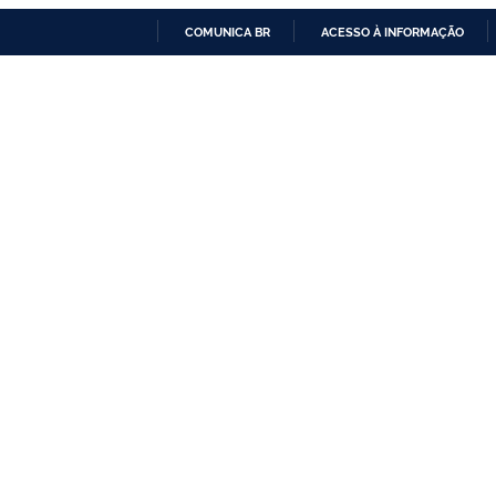
COMUNICA BR
ACESSO À INFORMAÇÃO
IR
PARA
O
CONTEÚDO