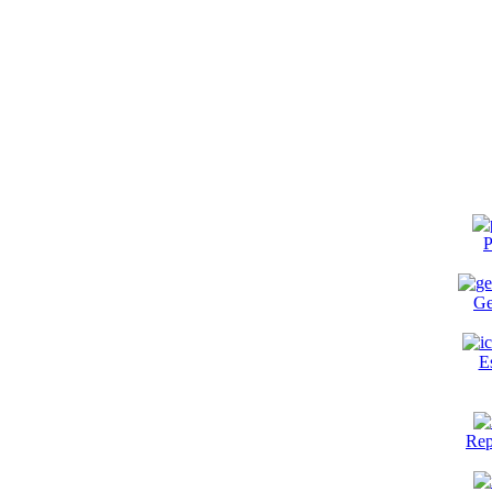
P
Ge
E
Rep