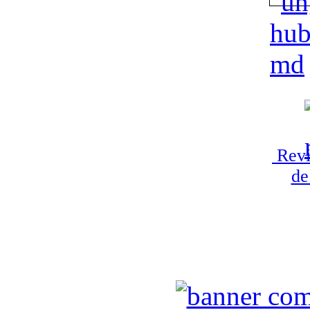
Revi
de