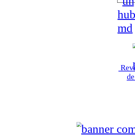
Revi
de