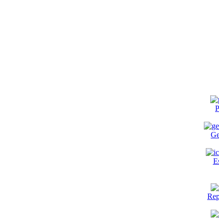
P
Ge
E
Rep