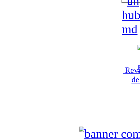
Revi
de