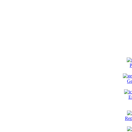
P
Ge
E
Rep