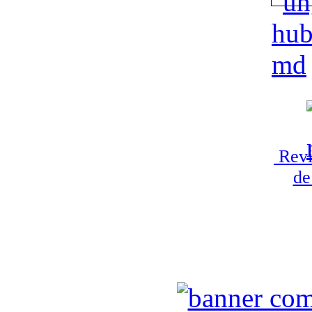
Revi
de