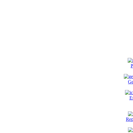
P
Ge
E
Rep