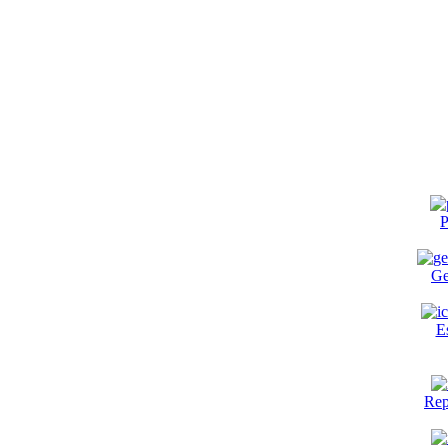
P
Ge
E
Rep