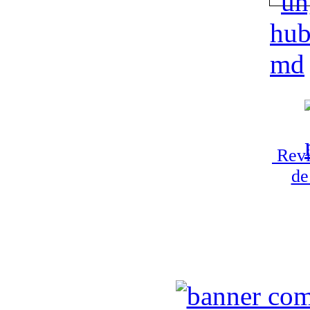
Revi
de