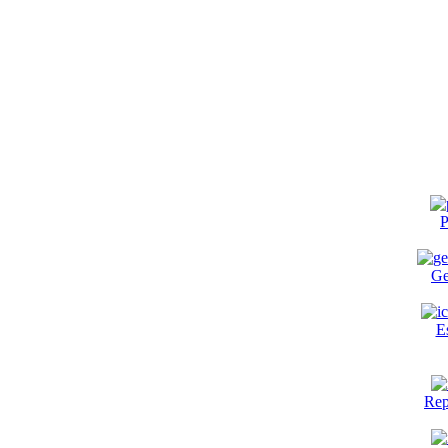
P
Ge
E
Rep