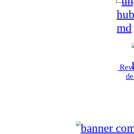
Revi
de