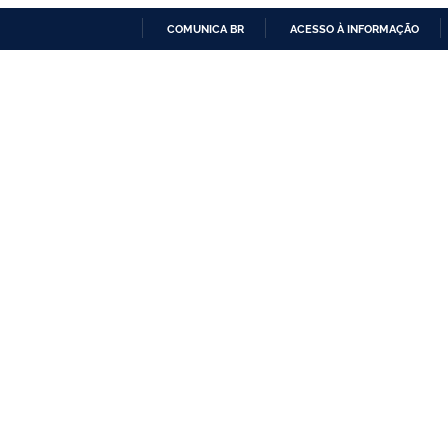
COMUNICA BR
ACESSO À INFORMAÇÃO
IR
PARA
O
CONTEÚDO