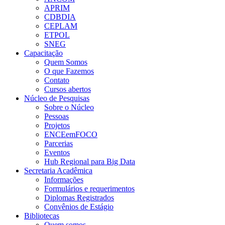
APRIM
CDBDIA
CEPLAM
ETPOL
SNEG
Capacitação
Quem Somos
O que Fazemos
Contato
Cursos abertos
Núcleo de Pesquisas
Sobre o Núcleo
Pessoas
Projetos
ENCEemFOCO
Parcerias
Eventos
Hub Regional para Big Data
Secretaria Acadêmica
Informações
Formulários e requerimentos
Diplomas Registrados
Convênios de Estágio
Bibliotecas
Quem somos