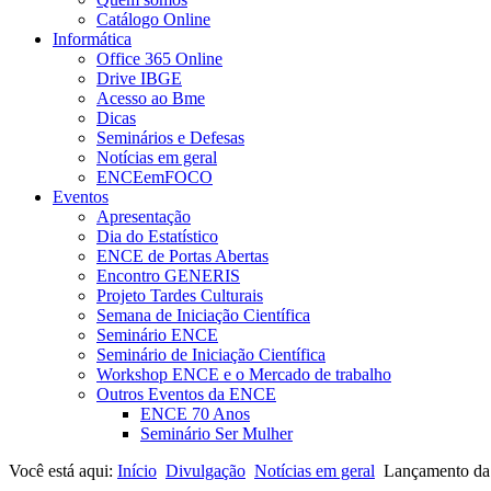
Catálogo Online
Informática
Office 365 Online
Drive IBGE
Acesso ao Bme
Dicas
Seminários e Defesas
Notícias em geral
ENCEemFOCO
Eventos
Apresentação
Dia do Estatístico
ENCE de Portas Abertas
Encontro GENERIS
Projeto Tardes Culturais
Semana de Iniciação Científica
Seminário ENCE
Seminário de Iniciação Científica
Workshop ENCE e o Mercado de trabalho
Outros Eventos da ENCE
ENCE 70 Anos
Seminário Ser Mulher
Você está aqui:
Início
Divulgação
Notícias em geral
Lançamento da N