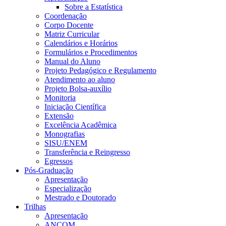
Sobre a Estatística
Coordenação
Corpo Docente
Matriz Curricular
Calendários e Horários
Formulários e Procedimentos
Manual do Aluno
Projeto Pedagógico e Regulamento
Atendimento ao aluno
Projeto Bolsa-auxílio
Monitoria
Iniciação Científica
Extensão
Excelência Acadêmica
Monografias
SISU/ENEM
Transferência e Reingresso
Egressos
Pós-Graduação
Apresentação
Especialização
Mestrado e Doutorado
Trilhas
Apresentação
ANCOM