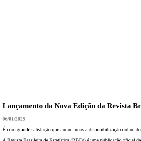
Lançamento da Nova Edição da Revista Bras
06/01/2025
É com grande satisfação que anunciamos a disponibilização online do V
A Revista Brasileira de Estatística (RBEs) é uma publicação oficial d