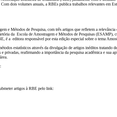
40. Com dois volumes anuais, a RBEs publica trabalhos relevantes em Es
em e Métodos de Pesquisa, com três artigos que refletem a relevância d
ajetória da Escola de Amostragem e Métodos de Pesquisas (ESAMP), cu
E, é a editora responsável por esta edição especial sobre o tema Amo
odos estatísticos através da divulgação de artigos inéditos tratando de
as e privadas, reafirmando a importância da pesquisa acadêmica e sua ap
área.
:
ubmeter artigos à RBE pelo link: