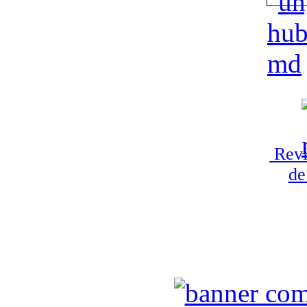
Revi
de