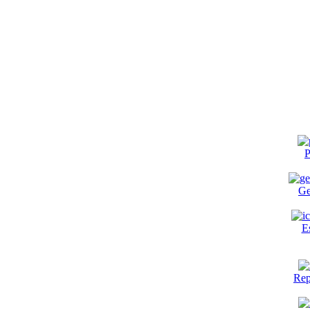
P
Ge
E
Rep