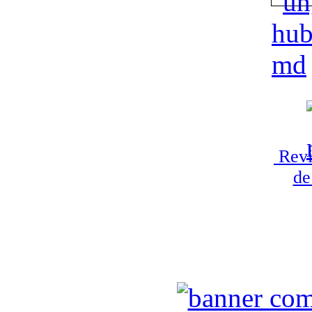
Revi
de