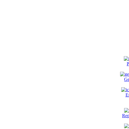
P
Ge
E
Rep