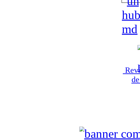
Revi
de