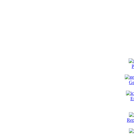
P
Ge
E
Rep