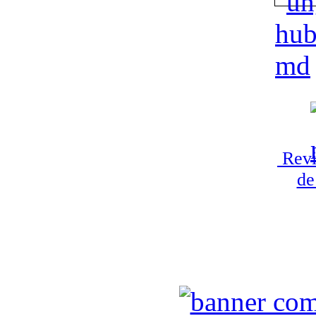
Revi
de