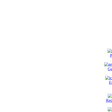
P
Ge
E
Rep