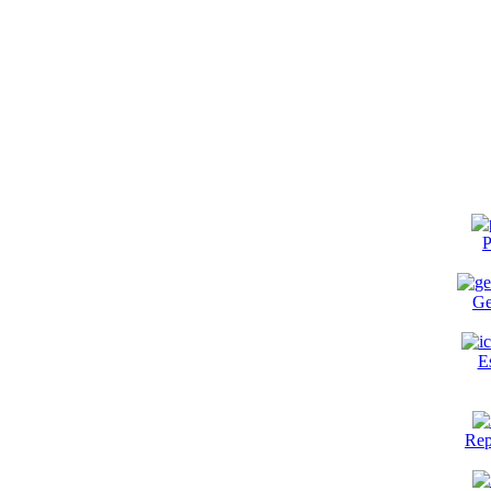
P
Ge
E
Rep