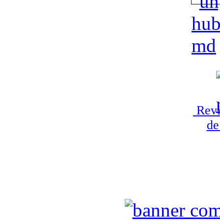
Revi
de