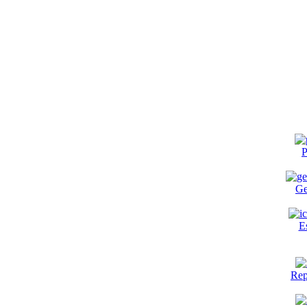
P
Ge
E
Rep