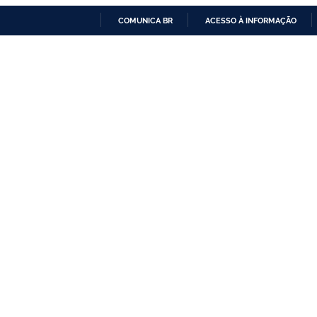
COMUNICA BR
ACESSO À INFORMAÇÃO
IR
PARA
O
CONTEÚDO