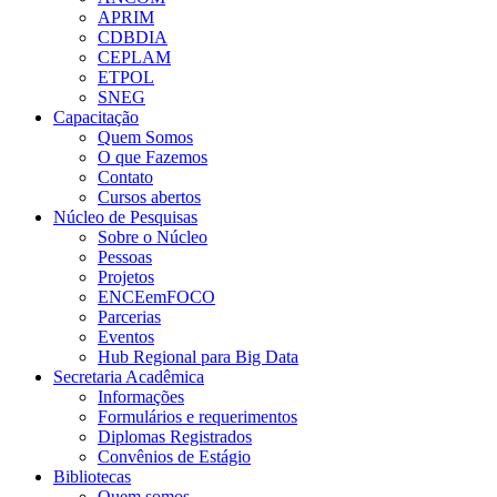
APRIM
CDBDIA
CEPLAM
ETPOL
SNEG
Capacitação
Quem Somos
O que Fazemos
Contato
Cursos abertos
Núcleo de Pesquisas
Sobre o Núcleo
Pessoas
Projetos
ENCEemFOCO
Parcerias
Eventos
Hub Regional para Big Data
Secretaria Acadêmica
Informações
Formulários e requerimentos
Diplomas Registrados
Convênios de Estágio
Bibliotecas
Quem somos