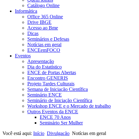
Catálogo Online
Informática
Office 365 Online
Drive IBGE
Acesso ao Bme
Dicas
Seminários e Defesas
Notícias em geral
ENCEemFOCO
Eventos
Apresentação
Dia do Estatístico
ENCE de Portas Abertas
Encontro GENERIS
Projeto Tardes Culturais
Semana de Iniciação Científica
Seminário ENCE
Seminário de Iniciação Científica
Workshop ENCE e o Mercado de trabalho
Outros Eventos da ENCE
ENCE 70 Anos
Seminário Ser Mulher
Você está aqui:
Início
Divulgação
Notícias em geral