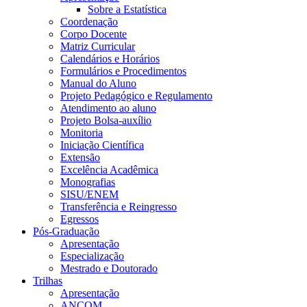
Sobre a Estatística
Coordenação
Corpo Docente
Matriz Curricular
Calendários e Horários
Formulários e Procedimentos
Manual do Aluno
Projeto Pedagógico e Regulamento
Atendimento ao aluno
Projeto Bolsa-auxílio
Monitoria
Iniciação Científica
Extensão
Excelência Acadêmica
Monografias
SISU/ENEM
Transferência e Reingresso
Egressos
Pós-Graduação
Apresentação
Especialização
Mestrado e Doutorado
Trilhas
Apresentação
ANCOM