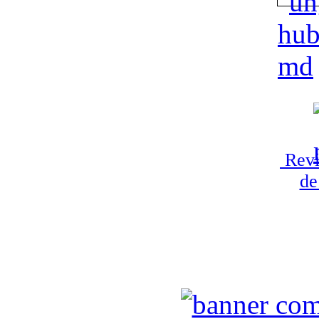
Revi
de