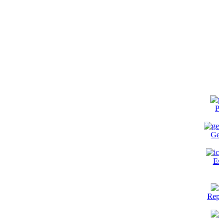
P
Ge
E
Rep