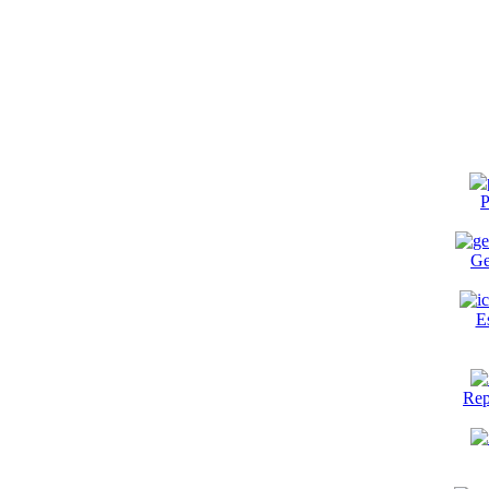
P
Ge
E
Rep