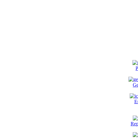
P
Ge
E
Rep