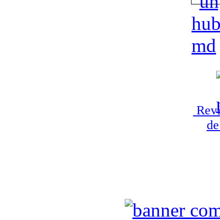
Revi
de