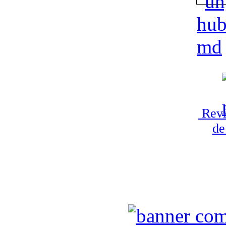
Revi
de