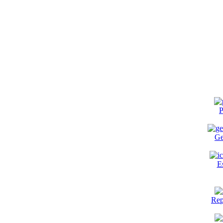
P
Ge
E
Rep