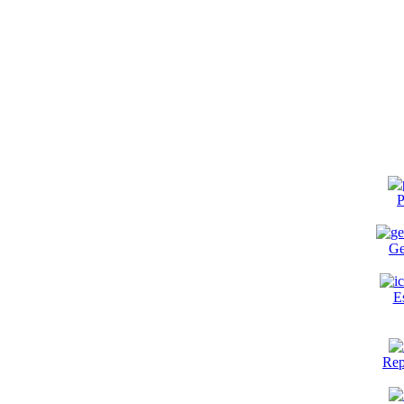
P
Ge
E
Rep