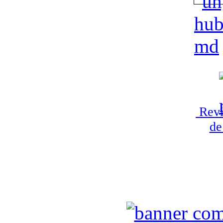
Revi
de