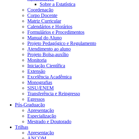
Sobre a Estatística
Coordenação
Corpo Docente
Matriz Curricular
Calendários e Horários
Formulários e Procedimentos
Manual do Aluno
Projeto Pedagógico e Regulamento
Atendimento ao aluno
Projeto Bolsa-auxílio
Monitoria
Iniciação Científica
Extensão
Excelência Acadêmica
Monografias
SISU/ENEM
Transferência e Reingresso
Egressos
Pós-Graduação
Apresentação
Especialização
Mestrado e Doutorado
Trilhas
Apresentação
ANCOM