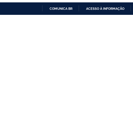
COMUNICA BR
ACESSO À INFORMAÇÃO
IR
PARA
O
CONTEÚDO