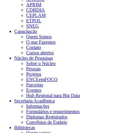
APRIM
CDBDIA
CEPLAM
ETPOL
SNEG
Capacitação
Quem Somos
O que Fazemos
Contato
Cursos abertos
Núcleo de Pesquisas
Sobre o Núcleo
Pessoas
Projetos
ENCEemFOCO
Parcerias
Eventos
Hub Regional para Big Data
Secretaria Acadêmica
Informações
Formulários e requerimentos
Diplomas Registrados
Convênios de Estágio
Bibliotecas
Quem somos