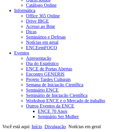
Catálogo Online
Informática
Office 365 Online
Drive IBGE
Acesso ao Bme
Dicas
Seminários e Defesas
Notícias em geral
ENCEemFOCO
Eventos
Apresentação
Dia do Estatístico
ENCE de Portas Abertas
Encontro GENERIS
Projeto Tardes Culturais
Semana de Iniciação Científica
Seminário ENCE
Seminário de Iniciação Científica
Workshop ENCE e o Mercado de trabalho
Outros Eventos da ENCE
ENCE 70 Anos
Seminário Ser Mulher
Você está aqui:
Início
Divulgação
Notícias em geral