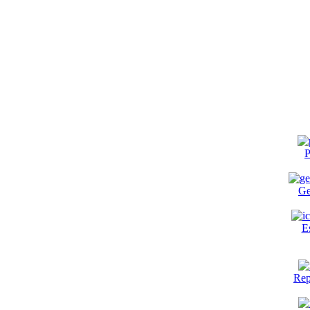
P
Ge
E
Rep