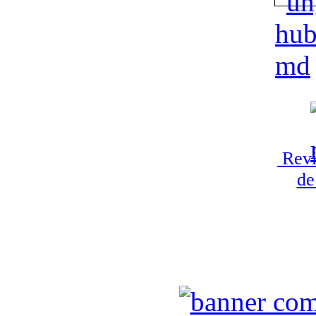
Revi
de