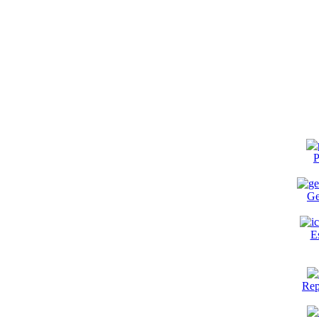
P
Ge
E
Rep