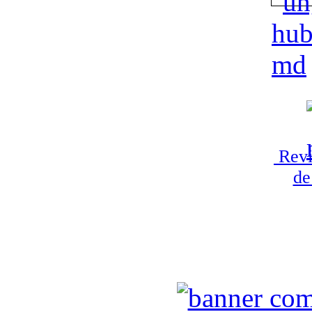
Revi
de