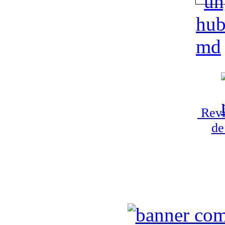
Revi
de