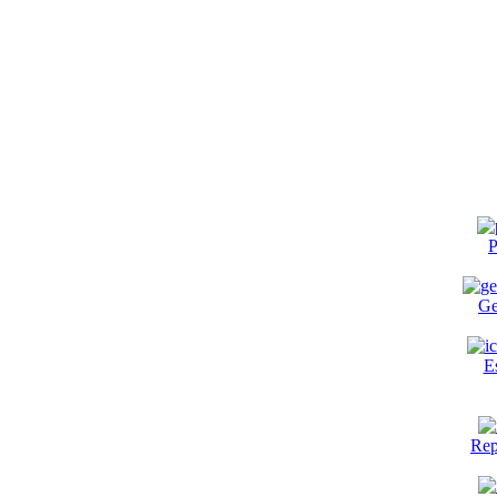
P
Ge
E
Rep