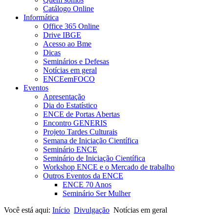
Catálogo Online
Informática
Office 365 Online
Drive IBGE
Acesso ao Bme
Dicas
Seminários e Defesas
Notícias em geral
ENCEemFOCO
Eventos
Apresentação
Dia do Estatístico
ENCE de Portas Abertas
Encontro GENERIS
Projeto Tardes Culturais
Semana de Iniciação Científica
Seminário ENCE
Seminário de Iniciação Científica
Workshop ENCE e o Mercado de trabalho
Outros Eventos da ENCE
ENCE 70 Anos
Seminário Ser Mulher
Você está aqui:
Início
Divulgação
Notícias em geral