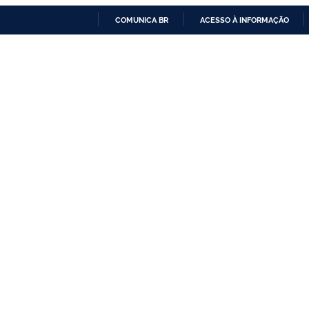
COMUNICA BR
ACESSO À INFORMAÇÃO
IR
PARA
O
CONTEÚDO