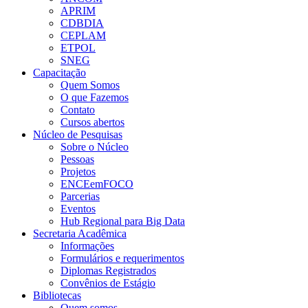
APRIM
CDBDIA
CEPLAM
ETPOL
SNEG
Capacitação
Quem Somos
O que Fazemos
Contato
Cursos abertos
Núcleo de Pesquisas
Sobre o Núcleo
Pessoas
Projetos
ENCEemFOCO
Parcerias
Eventos
Hub Regional para Big Data
Secretaria Acadêmica
Informações
Formulários e requerimentos
Diplomas Registrados
Convênios de Estágio
Bibliotecas
Quem somos