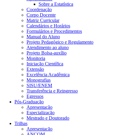
Sobre a Estatística
Coordenação
Corpo Docente
Matriz Curricular
Calendários e Horários
Formulários e Procedimentos
Manual do Aluno
Projeto Pedagógico e Regulamento
Atendimento ao aluno
Projeto Bolsa-auxílio
Monitoria
Iniciação Científica
Extensão
Excelência Acadêmica
Monografias
SISU/ENEM
Transferência e Reingresso
Egressos
Pós-Graduação
Apresentação
Especialização
Mestrado e Doutorado
Trilhas
Apresentação
ANCOM