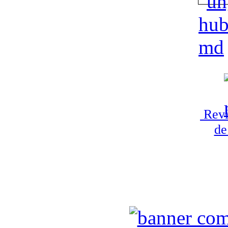
Revi
de