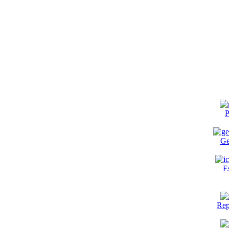
P
Ge
E
Rep