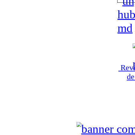
Revi
de