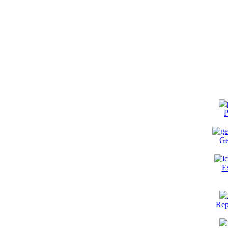
P
Ge
E
Rep