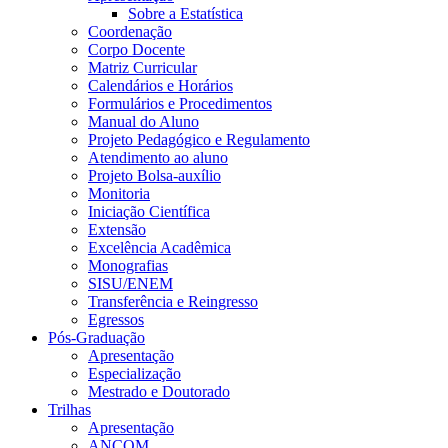
Sobre a Estatística
Coordenação
Corpo Docente
Matriz Curricular
Calendários e Horários
Formulários e Procedimentos
Manual do Aluno
Projeto Pedagógico e Regulamento
Atendimento ao aluno
Projeto Bolsa-auxílio
Monitoria
Iniciação Científica
Extensão
Excelência Acadêmica
Monografias
SISU/ENEM
Transferência e Reingresso
Egressos
Pós-Graduação
Apresentação
Especialização
Mestrado e Doutorado
Trilhas
Apresentação
ANCOM