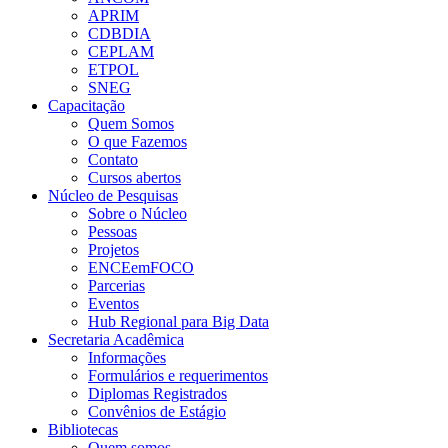
APRIM
CDBDIA
CEPLAM
ETPOL
SNEG
Capacitação
Quem Somos
O que Fazemos
Contato
Cursos abertos
Núcleo de Pesquisas
Sobre o Núcleo
Pessoas
Projetos
ENCEemFOCO
Parcerias
Eventos
Hub Regional para Big Data
Secretaria Acadêmica
Informações
Formulários e requerimentos
Diplomas Registrados
Convênios de Estágio
Bibliotecas
Quem somos