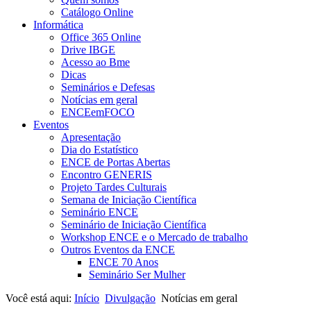
Catálogo Online
Informática
Office 365 Online
Drive IBGE
Acesso ao Bme
Dicas
Seminários e Defesas
Notícias em geral
ENCEemFOCO
Eventos
Apresentação
Dia do Estatístico
ENCE de Portas Abertas
Encontro GENERIS
Projeto Tardes Culturais
Semana de Iniciação Científica
Seminário ENCE
Seminário de Iniciação Científica
Workshop ENCE e o Mercado de trabalho
Outros Eventos da ENCE
ENCE 70 Anos
Seminário Ser Mulher
Você está aqui:
Início
Divulgação
Notícias em geral