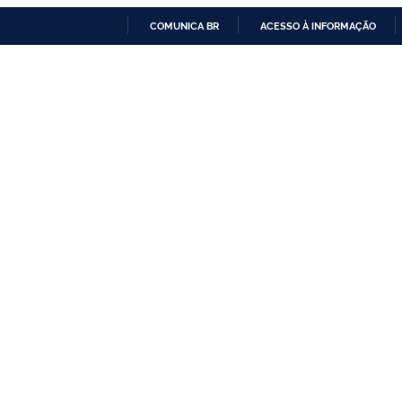
COMUNICA BR
ACESSO À INFORMAÇÃO
IR
PARA
O
CONTEÚDO