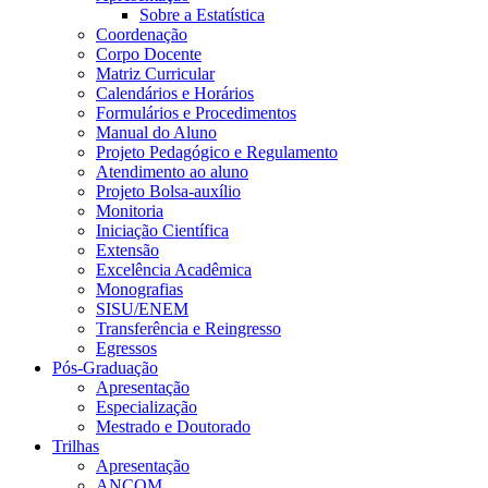
Sobre a Estatística
Coordenação
Corpo Docente
Matriz Curricular
Calendários e Horários
Formulários e Procedimentos
Manual do Aluno
Projeto Pedagógico e Regulamento
Atendimento ao aluno
Projeto Bolsa-auxílio
Monitoria
Iniciação Científica
Extensão
Excelência Acadêmica
Monografias
SISU/ENEM
Transferência e Reingresso
Egressos
Pós-Graduação
Apresentação
Especialização
Mestrado e Doutorado
Trilhas
Apresentação
ANCOM