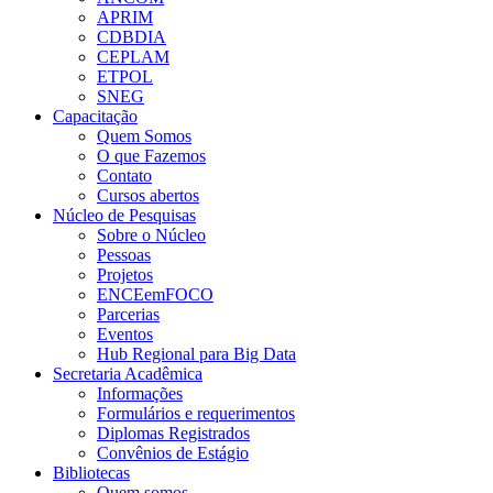
APRIM
CDBDIA
CEPLAM
ETPOL
SNEG
Capacitação
Quem Somos
O que Fazemos
Contato
Cursos abertos
Núcleo de Pesquisas
Sobre o Núcleo
Pessoas
Projetos
ENCEemFOCO
Parcerias
Eventos
Hub Regional para Big Data
Secretaria Acadêmica
Informações
Formulários e requerimentos
Diplomas Registrados
Convênios de Estágio
Bibliotecas
Quem somos