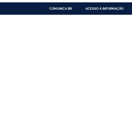
COMUNICA BR
ACESSO À INFORMAÇÃO
IR
PARA
O
CONTEÚDO