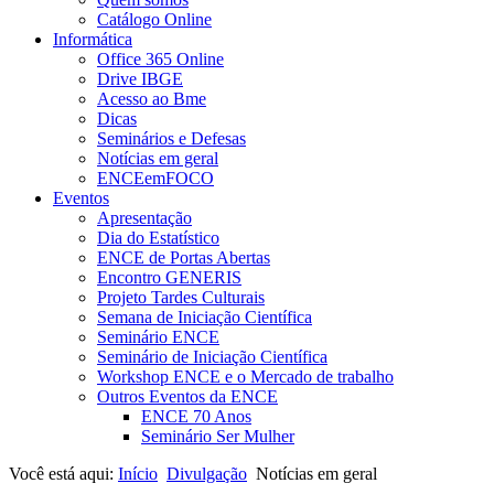
Catálogo Online
Informática
Office 365 Online
Drive IBGE
Acesso ao Bme
Dicas
Seminários e Defesas
Notícias em geral
ENCEemFOCO
Eventos
Apresentação
Dia do Estatístico
ENCE de Portas Abertas
Encontro GENERIS
Projeto Tardes Culturais
Semana de Iniciação Científica
Seminário ENCE
Seminário de Iniciação Científica
Workshop ENCE e o Mercado de trabalho
Outros Eventos da ENCE
ENCE 70 Anos
Seminário Ser Mulher
Você está aqui:
Início
Divulgação
Notícias em geral